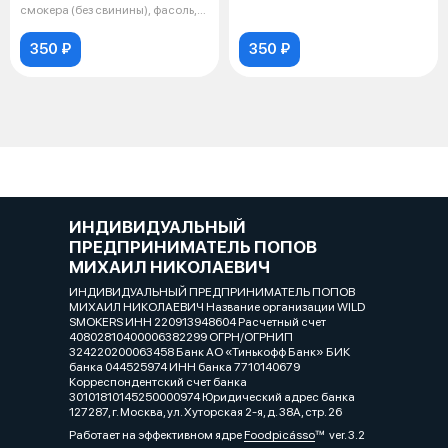
сметана и
смокера (без свинины), фасоль,
кукур
350 ₽
350 ₽
ИНДИВИДУАЛЬНЫЙ
ПРЕДПРИНИМАТЕЛЬ ПОПОВ
МИХАИЛ НИКОЛАЕВИЧ
ИНДИВИДУАЛЬНЫЙ ПРЕДПРИНИМАТЕЛЬ ПОПОВ
МИХАИЛ НИКОЛАЕВИЧ Название организации WILD
SMOKERS ИНН 220913948604 Расчетный счет
40802810400006382299 ОГРН/ОГРНИП
324220200063458 Банк АО «Тинькофф Банк» БИК
банка 044525974 ИНН банка 7710140679
Корреспондентский счет банка
30101810145250000974 Юридический адрес банка
127287, г. Москва, ул. Хуторская 2-я, д. 38А, стр. 26
Работает на эффективном ядре
Foodpicásso
ver. 3.2