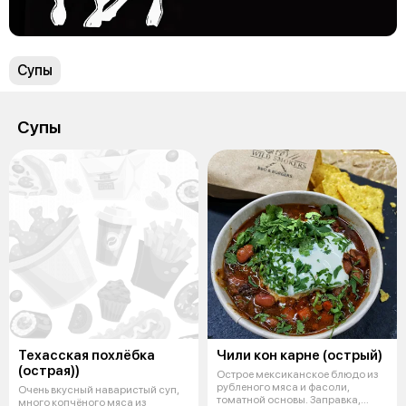
Супы
Супы
Техасская похлёбка
Чили кон карне (острый)
(острая))
Острое мексиканское блюдо из
рубленого мяса и фасоли,
Очень вкусный наваристый суп,
томатной основы. Заправка,
много копчёного мяса из