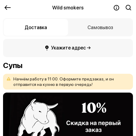
Wild smokers
Доставка
Самовывоз
Укажите адрес →
Супы
Начнём
работу
в
11:00.
Оформите
предзаказ,
и
он
отправится
на
кухню
в
первую
очередь!