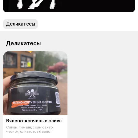
Деликатесы
Деликатесы
Вялено-копченые сливы
Сливы, тимьян, соль, сахар,
чеснок, оливковое масло