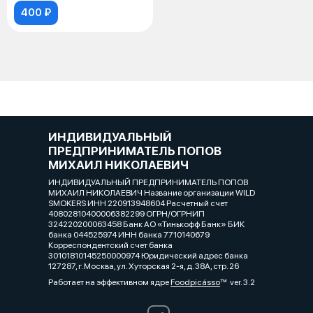
400 ₽
ИНДИВИДУАЛЬНЫЙ
ПРЕДПРИНИМАТЕЛЬ ПОПОВ
МИХАИЛ НИКОЛАЕВИЧ
ИНДИВИДУАЛЬНЫЙ ПРЕДПРИНИМАТЕЛЬ ПОПОВ
МИХАИЛ НИКОЛАЕВИЧ Название организации WILD
SMOKERS ИНН 220913948604 Расчетный счет
40802810400006382299 ОГРН/ОГРНИП
324220200063458 Банк АО «Тинькофф Банк» БИК
банка 044525974 ИНН банка 7710140679
Корреспондентский счет банка
30101810145250000974 Юридический адрес банка
127287, г. Москва, ул. Хуторская 2-я, д. 38А, стр. 26
Работает на эффективном ядре
Foodpicásso
ver. 3.2