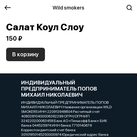
Wild smokers
Салат Коул Слоу
150 ₽
В корзину
ИНДИВИДУАЛЬНЫЙ
ПРЕДПРИНИМАТЕЛЬ ПОПОВ
МИХАИЛ НИКОЛАЕВИЧ
ИНДИВИДУАЛЬНЫЙ ПРЕДПРИНИМАТЕЛЬ ПОПОВ
МИХАИЛ НИКОЛАЕВИЧ Название организации WILD
SMOKERS ИНН 220913948604 Расчетный счет
40802810400006382299 ОГРН/ОГРНИП
324220200063458 Банк АО «Тинькофф Банк» БИК
банка 044525974 ИНН банка 7710140679
Корреспондентский счет банка
30101810145250000974 Юридический адрес банка